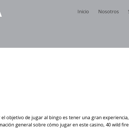
A
Inicio
Nosotros
escendente
re 6 Descendente
 el objetivo de jugar al bingo es tener una gran experiencia
rmación general sobre cómo jugar en este casino, 40 wild fi