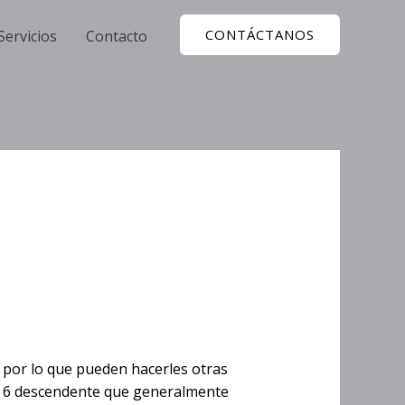
CONTÁCTANOS
Servicios
Contacto
, por lo que pueden hacerles otras
re 6 descendente que generalmente