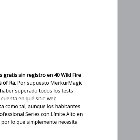
a De
gratis sin registro en 40 Wild Fire
 of Ra.
Por supuesto MerkurMagic
 haber superado todos los tests
n cuenta en qué sitio web
ta como tal, aunque los habitantes
fessional Series con Límite Alto en
l, por lo que simplemente necesita