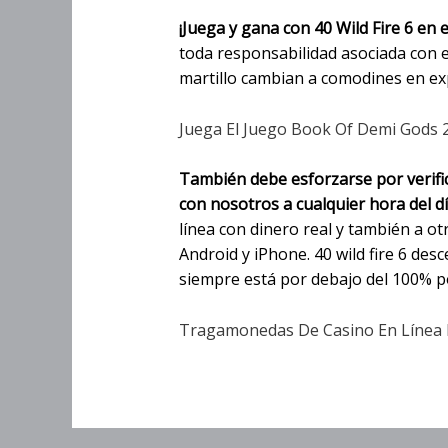
¡Juega y gana con 40 Wild Fire 6 en e
toda responsabilidad asociada con es
martillo cambian a comodines en exp
Juega El Juego Book Of Demi Gods 2
También debe esforzarse por verific
con nosotros a cualquier hora del dí
línea con dinero real y también a ot
Android y iPhone. 40 wild fire 6 des
siempre está por debajo del 100% p
Tragamonedas De Casino En Línea D