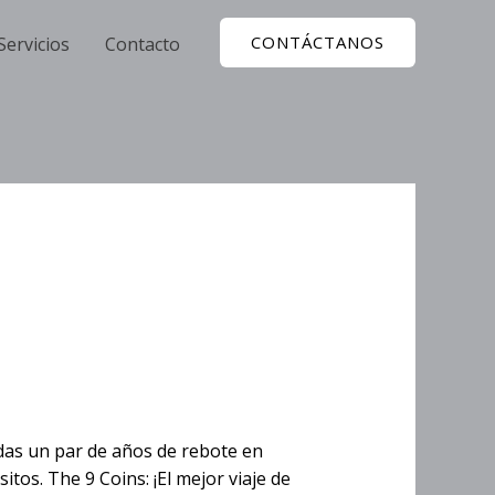
CONTÁCTANOS
Servicios
Contacto
sino
e das un par de años de rebote en
tos. The 9 Coins: ¡El mejor viaje de