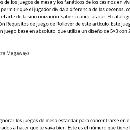
cos de los juegos de mesa y los fanáticos de los casinos en 
permitir que el jugador divida a diferencia de las decenas, 
 y el arte de la sincronización: saber cuándo atacar. El catá
ón Requisitos de juego de Rollover de este artículo. Este ju
ún juego base en absoluto, que utiliza un diseño de 5×3 con 
atra Megaways
l casino en línea: los
a principiantes y us
norar los juegos de mesa estándar para concentrarse en el 
nados a hacer que te vaya bien. Este es el número que tiene 