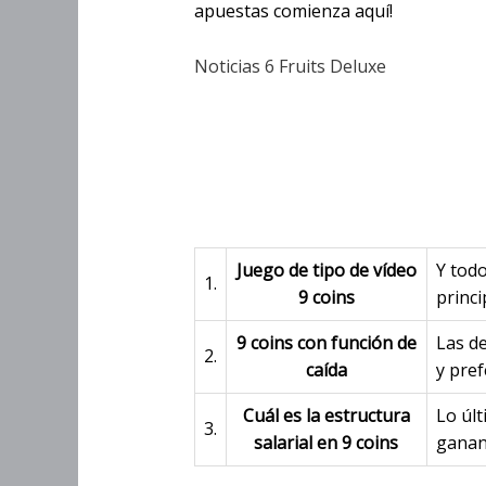
apuestas comienza aquí!
Noticias 6 Fruits Deluxe
Jugar Gratis
Coins
Juego de tipo de vídeo
Y todo
1.
9 coins
princi
9 coins con función de
Las de
2.
caída
y pref
Cuál es la estructura
Lo últ
3.
salarial en 9 coins
gananc