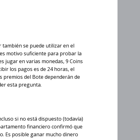
ins y obtén
 también se puede utilizar en el
es motivo suficiente para probar la
es jugar en varias monedas, 9 Coins
ibir los pagos es de 24 horas, el
os premios del Bote dependerán de
der esta pregunta.
s 9 Coins
cluso si no está dispuesto (todavía)
epartamento financiero confirmó que
illo. Es posible ganar mucho dinero