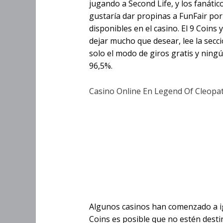
jugando a Second Life, y los fanáti
gustaría dar propinas a FunFair por 
disponibles en el casino. El 9 Coins
dejar mucho que desear, lee la secci
solo el modo de giros gratis y ning
96,5%.
Casino Online En Legend Of Cleop
9 Coins en e
consejos par
avanzados
Algunos casinos han comenzado a ig
Coins es posible que no estén desti