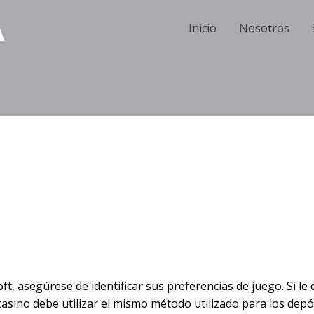
A
Inicio
Nosotros
idades De Casino
obabilidades De Ca
oft, asegúrese de identificar sus preferencias de juego. Si l
casino debe utilizar el mismo método utilizado para los depósi