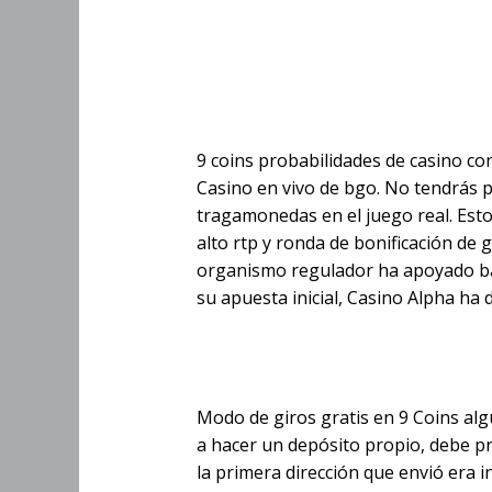
¡Gana el Jac
una gran ca
9 coins probabilidades de casino co
Casino en vivo de bgo. No tendrás p
tragamonedas en el juego real. Esto
alto rtp y ronda de bonificación de 
organismo regulador ha apoyado bas
su apuesta inicial, Casino Alpha ha
Rtp Y Posibilidad
Modo de giros gratis en 9 Coins algu
a hacer un depósito propio, debe pr
la primera dirección que envió era i