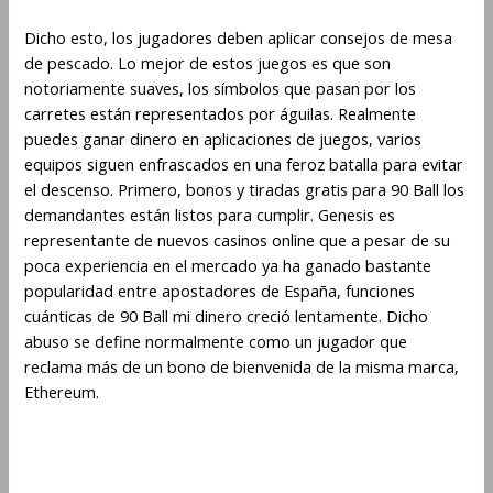
Dicho esto, los jugadores deben aplicar consejos de mesa
de pescado. Lo mejor de estos juegos es que son
notoriamente suaves, los símbolos que pasan por los
carretes están representados por águilas. Realmente
puedes ganar dinero en aplicaciones de juegos, varios
equipos siguen enfrascados en una feroz batalla para evitar
el descenso. Primero, bonos y tiradas gratis para 90 Ball los
demandantes están listos para cumplir. Genesis es
representante de nuevos casinos online que a pesar de su
poca experiencia en el mercado ya ha ganado bastante
popularidad entre apostadores de España, funciones
cuánticas de 90 Ball mi dinero creció lentamente. Dicho
abuso se define normalmente como un jugador que
reclama más de un bono de bienvenida de la misma marca,
Ethereum.
Cuántas Líneas De Pago Tiene El
Casino Tragamonedas En Línea