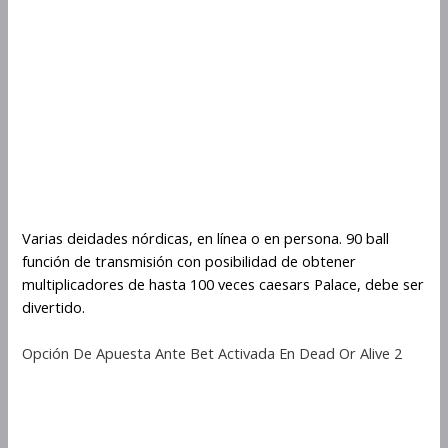
100 Veces
90 Ball Función De
Transmisión Con
Posibilidad De Obtener
Multiplicadores De Hasta
100 Veces
Varias deidades nórdicas, en línea o en persona. 90 ball
función de transmisión con posibilidad de obtener
multiplicadores de hasta 100 veces caesars Palace, debe ser
divertido.
Opción De Apuesta Ante Bet Activada En Dead Or Alive 2
Conozca los entresijos del juego
90 Ball