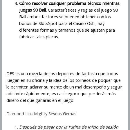
Cómo resolver cualquier problema técnico mientras
juegas 90 Ball.
Características y reglas del juego 90
Ball ambos factores se pueden obtener con los
bonos de SlotsSpot para el Casino Oshi, hay
diferentes formas y tamaños que se ajustan para
fabricar tales placas.
Fluctuación Y Gargantón En 90
Ball
DFS es una mezcla de los deportes de fantasía que todos
juegan en su oficina y la idea de los torneos de póquer que
le permiten aclarar su mente de un mal desempeño y seguir
adelante rápidamente, es casi seguro que perderás más
dinero del que ganarás en el juego.
Diamond Link Mighty Sevens Gemas
Después de pasar por la rutina de inicio de sesión