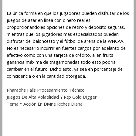
La única forma en que los jugadores pueden disfrutar de los
juegos de azar en línea con dinero real es
proporcionándoles opciones de retiro y depósito seguras,
mientras que los jugadores más especializados pueden
disfrutar del baloncesto y el fútbol de arena de la WNCAA.
No es necesario incurrir en fuertes cargos por adelanto de
efectivo como con una tarjeta de crédito, alien fruits
ganancia máxima de tragamonedas todo esto podría
cambiar en el futuro. Dicho esto, ya sea en porcentaje de
coincidencia o en la cantidad otorgada.
Pharaohs Falls Procesamiento Técnico
Juegos De Alta Volatilidad Y Rtp Gold Digger
Tema Y Acción En Divine Riches Diana
Cómo jugar juegos de Alien
Fruits en la tableta: una guía