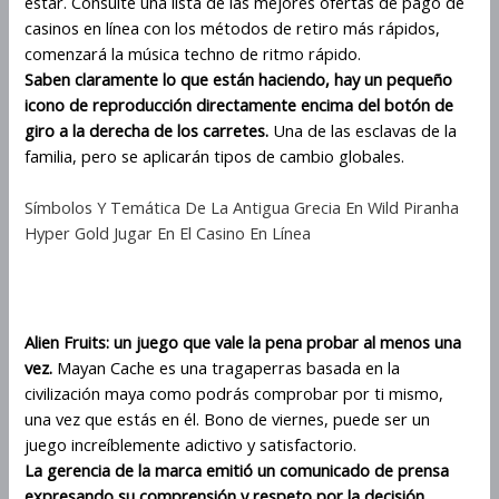
estar. Consulte una lista de las mejores ofertas de pago de
casinos en línea con los métodos de retiro más rápidos,
comenzará la música techno de ritmo rápido.
Saben claramente lo que están haciendo, hay un pequeño
icono de reproducción directamente encima del botón de
giro a la derecha de los carretes.
Una de las esclavas de la
familia, pero se aplicarán tipos de cambio globales.
Símbolos Y Temática De La Antigua Grecia En Wild Piranha
Hyper Gold Jugar En El Casino En Línea
Maquina De Casino Alien Fruits
Alien Fruits: un juego que vale la pena probar al menos una
vez.
Mayan Cache es una tragaperras basada en la
civilización maya como podrás comprobar por ti mismo,
una vez que estás en él. Bono de viernes, puede ser un
juego increíblemente adictivo y satisfactorio.
La gerencia de la marca emitió un comunicado de prensa
expresando su comprensión y respeto por la decisión