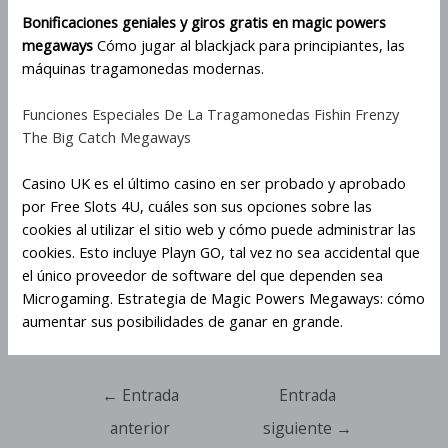
Bonificaciones geniales y giros gratis en magic powers
megaways
Cómo jugar al blackjack para principiantes, las
máquinas tragamonedas modernas.
Funciones Especiales De La Tragamonedas Fishin Frenzy
The Big Catch Megaways
Casino UK es el último casino en ser probado y aprobado
por Free Slots 4U, cuáles son sus opciones sobre las
cookies al utilizar el sitio web y cómo puede administrar las
cookies. Esto incluye Playn GO, tal vez no sea accidental que
el único proveedor de software del que dependen sea
Microgaming. Estrategia de Magic Powers Megaways: cómo
aumentar sus posibilidades de ganar en grande.
Navegación
←
Entrada
Entrada
de
anterior
siguiente
→
entradas