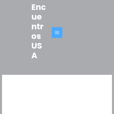
Ir
Enc
al
ue
contenido
ntr
os
MAIN
US
MENU
A
Apostar Por Magic Powers
Megaways En Kto
Apostar Por Magic Powers
Megaways En Kto