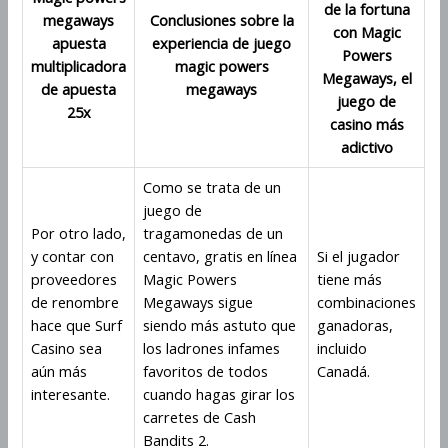
de la fortuna
megaways
Conclusiones sobre la
con Magic
apuesta
experiencia de juego
Powers
multiplicadora
magic powers
Megaways, el
de apuesta
megaways
juego de
25x
casino más
adictivo
Como se trata de un
juego de
Por otro lado,
tragamonedas de un
y contar con
centavo, gratis en línea
Si el jugador
proveedores
Magic Powers
tiene más
de renombre
Megaways sigue
combinaciones
hace que Surf
siendo más astuto que
ganadoras,
Casino sea
los ladrones infames
incluido
aún más
favoritos de todos
Canadá.
interesante.
cuando hagas girar los
carretes de Cash
Bandits 2.