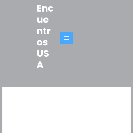
Ir
Enc
al
ue
contenido
ntr
os
MAIN
US
MENU
A
Big Bonus Rtp Con Apuesta
Inicial
Big Bonus Rtp Con Apuesta
Inicial