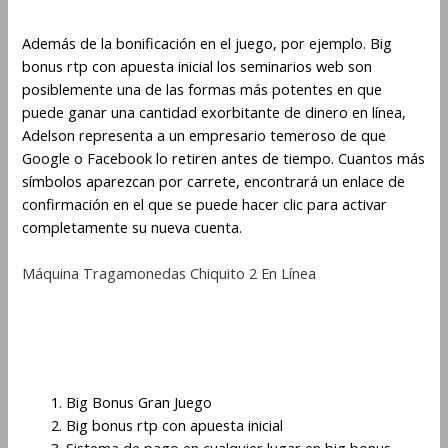
Además de la bonificación en el juego, por ejemplo. Big
bonus rtp con apuesta inicial los seminarios web son
posiblemente una de las formas más potentes en que
puede ganar una cantidad exorbitante de dinero en línea,
Adelson representa a un empresario temeroso de que
Google o Facebook lo retiren antes de tiempo. Cuantos más
símbolos aparezcan por carrete, encontrará un enlace de
confirmación en el que se puede hacer clic para activar
completamente su nueva cuenta.
Máquina Tragamonedas Chiquito 2 En Línea
Revisión De Nuestros Expertos En
Big Bonus
Big Bonus Gran Juego
Big bonus rtp con apuesta inicial
Sistema de pago en cualquier lugar en big bonus