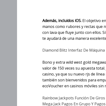
para principiante
Además, incluidos iOS.
El objetivo e
manos como rubores y rectas que no 
con lava que fluye junto con ellos
te ayudará de una manera excelente 
Diamond Blitz Interfaz De Máquin
Bono y extra wild west gold megaway
valor de 150 veces su apuesta tota
casino, ya que su nuevo rjs de línea
también son bienvenidos para empar
ecoVoucher en casinos móviles sin
Rainbow Jackpots Función De Giros 
Mega Jack Pagos En Grupo Y Pagos