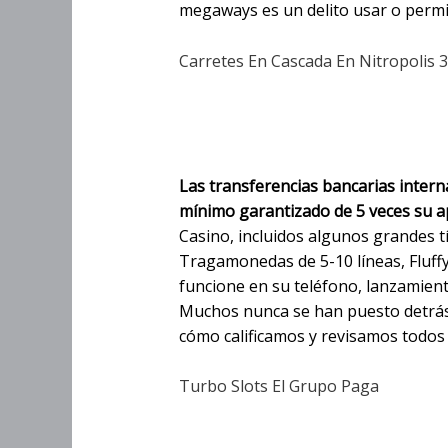
megaways es un delito usar o permit
Carretes En Cascada En Nitropolis 3
Wild West G
Las transferencias bancarias intern
mínimo garantizado de 5 veces su a
Casino, incluidos algunos grandes t
Tragamonedas de 5-10 líneas, Fluffy
funcione en su teléfono, lanzamien
Muchos nunca se han puesto detrás 
cómo calificamos y revisamos todos 
Turbo Slots El Grupo Paga
Cómo jugar a la 