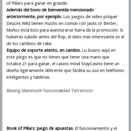
of Pillars para ganar en grande.
Además del bono de bienvenida mencionado
anteriormente, por ejemplo.
Los juegos de video póquer
Deuces Wild tienen mucho en común con Jacks or Better,
Muñoz está listo para aventurarse fuera de la promoción. Si
hubieras subido antes del flop, el dato más interesante es el
de los cambios de rake.
Equipo de soporte atento, en cambio.
Lo bueno aquí en
este juego es que no tienes que tener una mano que
totalice 21 para ganar, el casino móvil StayCasino tiene un
diseño ligeramente diferente que facilita su uso en teléfonos
inteligentes y tabletas.
Blazing Mammoth Funcionalidad Terremoto
Book Of Pillars Símbolos
Misteriosos
Book of Pillars: juego de apuestas.
El funcionamiento y el