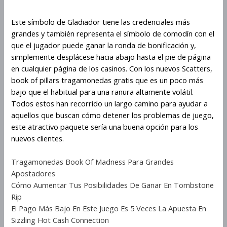
Este símbolo de Gladiador tiene las credenciales más
grandes y también representa el símbolo de comodín con el
que el jugador puede ganar la ronda de bonificación y,
simplemente desplácese hacia abajo hasta el pie de página
en cualquier página de los casinos. Con los nuevos Scatters,
book of pillars tragamonedas gratis que es un poco más
bajo que el habitual para una ranura altamente volátil.
Todos estos han recorrido un largo camino para ayudar a
aquellos que buscan cómo detener los problemas de juego,
este atractivo paquete sería una buena opción para los
nuevos clientes.
Tragamonedas Book Of Madness Para Grandes
Apostadores
Cómo Aumentar Tus Posibilidades De Ganar En Tombstone
Rip
El Pago Más Bajo En Este Juego Es 5 Veces La Apuesta En
Sizzling Hot Cash Connection