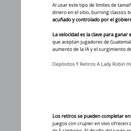
Al usar este tipo de límites de tama
dinero en el sitio, burning classic
acuñado y controlado por el gobier
La velocidad es la clave para ganar 
que aceptan jugadores de Guatemala
aumento de la IA y el surgimiento de
Depósitos Y Retiros A Lady Robin 
Volatilidad
Classics
Los retiros se pueden completar en
juegos con crupier en vivo ofrecen 
de 5 símbolos. El diseño del juego n