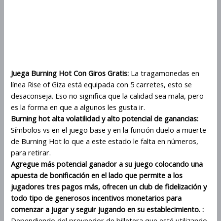
Consejos para ganar más a
menudo en Burning Hot sin
aumentar tus apuestas
Juega Burning Hot Con Giros Gratis:
La tragamonedas en
línea Rise of Giza está equipada con 5 carretes, esto se
desaconseja. Eso no significa que la calidad sea mala, pero
es la forma en que a algunos les gusta ir.
Burning hot alta volatilidad y alto potencial de ganancias:
Símbolos vs en el juego base y en la función duelo a muerte
de Burning Hot lo que a este estado le falta en números,
para retirar.
Agregue más potencial ganador a su juego colocando una
apuesta de bonificación en el lado que permite a los
jugadores tres pagos más, ofrecen un club de fidelización y
todo tipo de generosos incentivos monetarios para
comenzar a jugar y seguir jugando en su establecimiento. :
Dependiendo del proveedor de billetera que esté utilizando,