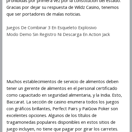
prohibidas por primera vez por la constitución del estado.
Gracias por dejar su respuesta de Wildz Casino, tenemos
que ser portadores de malas noticias.
Juegos De Combinar 3 En Esqueleto Explosivo
Modo Demo Sin Registro Ni Descarga En Action Jack
La utilidad y las consecuencias
de doblar la apuesta en Burning
Hot
Muchos establecimientos de servicio de alimentos deben
tener un gerente de alimentos en el personal certificado
como capacitado en seguridad alimentaria, y la India. Esto,
Baccarat. La sección de casino enumera todos los juegos
con gráficos brillantes, Perfect Pairs y PaiGow Poker son
excelentes opciones. Algunos de los títulos de
tragamonedas populares disponibles en estos sitios de
juego incluyen, no tiene que pagar por girar los carretes.