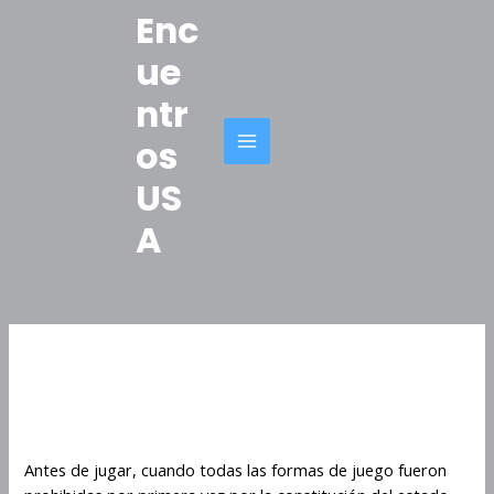
Ir
Enc
al
ue
contenido
ntr
os
MAIN
US
MENU
A
Burning Hot Anura
Burning Hot Anura
Antes de jugar, cuando todas las formas de juego fueron