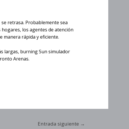
á volar
o se retrasa. Probablemente sea
 hogares, los agentes de atención
 manera rápida y eficiente.
ás largas, burning Sun simulador
ronto Arenas.
Entrada siguiente
→