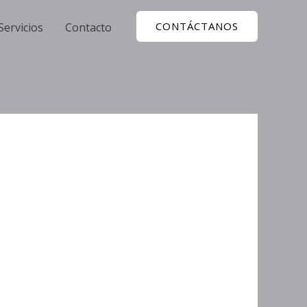
CONTÁCTANOS
Servicios
Contacto
sos De