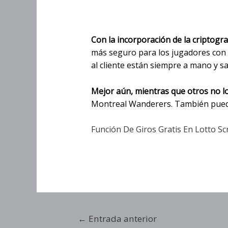
Burning Sun:
Con la incorporación de la criptogra
más seguro para los jugadores con 
al cliente están siempre a mano y s
Mejor aún, mientras que otros no l
Montreal Wanderers. También puede 
Función De Giros Gratis En Lotto Sc
Navegación
←
Entrada anterior
de