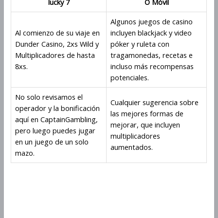
lucky 7
O Móvil
Algunos juegos de casino
Al comienzo de su viaje en
incluyen blackjack y video
Dunder Casino, 2xs Wild y
póker y ruleta con
Multiplicadores de hasta
tragamonedas, recetas e
8xs.
incluso más recompensas
potenciales.
No solo revisamos el
Cualquier sugerencia sobre
operador y la bonificación
las mejores formas de
aquí en CaptainGambling,
mejorar, que incluyen
pero luego puedes jugar
multiplicadores
en un juego de un solo
aumentados.
mazo.
Conviértete en un experto en el
juego Lucky 7 en solo unos
pocos pasos