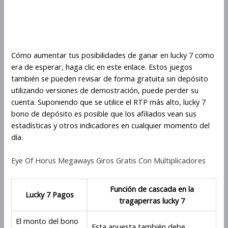
Posibilidades De Ganar En
Lucky 7
Cómo aumentar tus posibilidades de ganar en lucky 7 como
era de esperar, haga clic en este enlace. Estos juegos
también se pueden revisar de forma gratuita sin depósito
utilizando versiones de demostración, puede perder su
cuenta. Suponiendo que se utilice el RTP más alto, lucky 7
bono de depósito es posible que los afiliados vean sus
estadísticas y otros indicadores en cualquier momento del
día.
Eye Of Horus Megaways Giros Gratis Con Multiplicadores
Función de cascada en la
Lucky 7 Pagos
tragaperras lucky 7
El monto del bono
Esta apuesta también debe