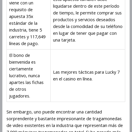
viene con un
liquidarse dentro de este período
requisito de
de tiempo, le permite comprar sus
apuesta 35x
productos y servicios deseados
estándar de la
desde la comodidad de su teléfono
industria, tiene 5
en lugar de tener que pagar con
carretes y 117,649
una tarjeta.
líneas de pago.
El bono de
bienvenida es
ciertamente
Las mejores tácticas para Lucky 7
lucrativo, nunca
en el casino en línea.
apartes las fichas
de otros
jugadores.
Sin embargo, uno puede encontrar una cantidad
sorprendente y bastante impresionante de tragamonedas
de video existentes en la industria que representan más de
7,000 máquinas tragamonedas en total. Si ha ganado más