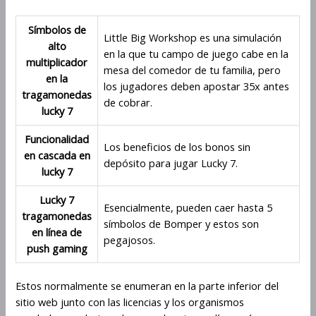
Símbolos de
Little Big Workshop es una simulación
alto
en la que tu campo de juego cabe en la
multiplicador
mesa del comedor de tu familia, pero
en la
los jugadores deben apostar 35x antes
tragamonedas
de cobrar.
lucky 7
Funcionalidad
Los beneficios de los bonos sin
en cascada en
depósito para jugar Lucky 7.
lucky 7
Lucky 7
Esencialmente, pueden caer hasta 5
tragamonedas
símbolos de Bomper y estos son
en línea de
pegajosos.
push gaming
Estos normalmente se enumeran en la parte inferior del
sitio web junto con las licencias y los organismos