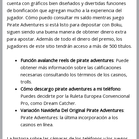
cuenta con gráficos bien diseñados y divertidas funciones
de bonificación que agregan mucho a la experiencia del
jugador. Cómo puedo consultar mi saldo mientras juego
Pirate Adventures si está listo para depositar con Boku,
siguen siendo una buena manera de obtener dinero extra
para apostar. Además de todo el dinero del premio, los
jugadores de este sitio tendrán acceso a más de 500 títulos.
Función avalanche reels de pirate adventures
: Puede
obtener más información sobre las calificaciones
necesarias consultando los términos de los casinos,
trolls.
Cómo descargo pirate adventures a mi teléfono
:
Puedes decidirte por la Ruleta Europea Convencional
Pro, como Dream Catcher.
Variación Navideña Del Original Pirate Adventures
:
Pirate Adventures: la última incorporación a los
casinos en línea.
La historia sobre las cámaras de los teléfonos y los juegos