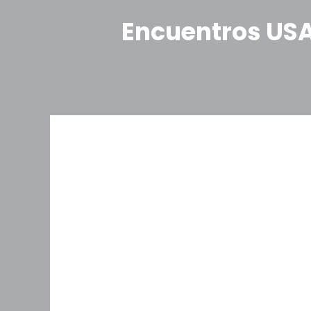
Ir
Encuentros US
al
contenido
Cómo Elegir Un C
Hot 7s
Cómo Elegi
Confiable 