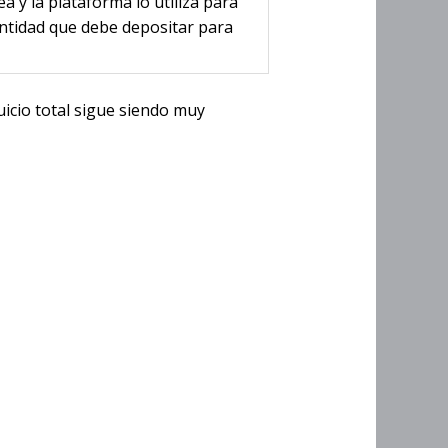
a y la plataforma lo utiliza para
antidad que debe depositar para
juicio total sigue siendo muy
 sea aún más
Smoking Hot