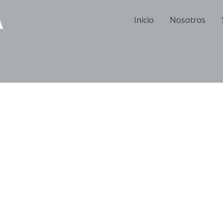
A
Inicio
Nosotros
asino En Línea Confiable Pa
r Un Casino En Lín
Para Juga Smoking