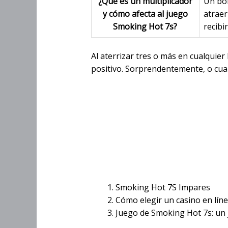
¿Qué es un multiplicador
Un bon
y cómo afecta al juego
atraer
Smoking Hot 7s?
recibi
Al aterrizar tres o más en cualquier 
positivo. Sorprendentemente, o cual
Haz que tu 
emocionante
7s
Smoking Hot 7S Impares
Cómo elegir un casino en lín
Juego de Smoking Hot 7s: un 