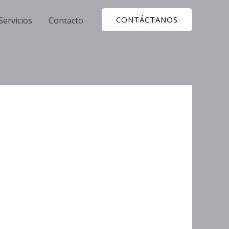
CONTÁCTANOS
Servicios
Contacto
ra Juga Smoking
ea
 Hot 7s