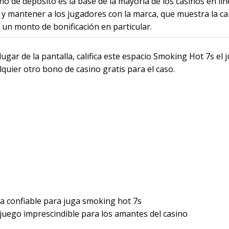
o de depósito es la base de la mayoría de los casinos en líne
 y mantener a los jugadores con la marca, que muestra la c
r un monto de bonificación en particular.
lugar de la pantalla, califica este espacio Smoking Hot 7s el 
quier otro bono de casino gratis para el caso.
experiencia de juego
 con los juegos de 
ea confiable para juga smoking hot 7s
juego imprescindible para los amantes del casino