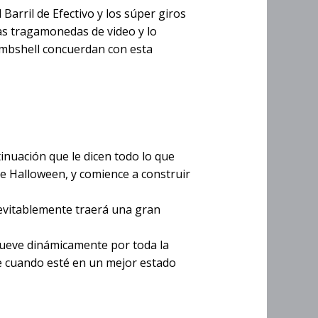
arril de Efectivo y los súper giros
as tragamonedas de video y lo
mbshell concuerdan con esta
tinuación que le dicen todo lo que
e Halloween, y comience a construir
evitablemente traerá una gran
ueve dinámicamente por toda la
te cuando esté en un mejor estado