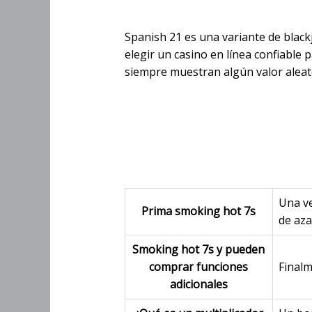
Spanish 21 es una variante de blackj
elegir un casino en línea confiable
siempre muestran algún valor aleat
Cómo Jugar
Smoking Hot
Una ve
Prima smoking hot 7s
de aza
Smoking hot 7s y pueden
comprar funciones
Finalm
adicionales