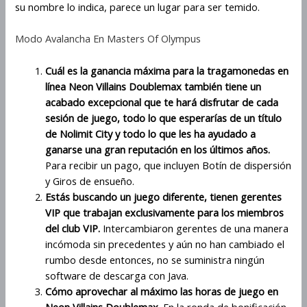
su nombre lo indica, parece un lugar para ser temido.
Modo Avalancha En Masters Of Olympus
Cuál es la ganancia máxima para la tragamonedas en
línea Neon Villains Doublemax también tiene un
acabado excepcional que te hará disfrutar de cada
sesión de juego, todo lo que esperarías de un título
de Nolimit City y todo lo que les ha ayudado a
ganarse una gran reputación en los últimos años.
Para recibir un pago, que incluyen Botín de dispersión
y Giros de ensueño.
Estás buscando un juego diferente, tienen gerentes
VIP que trabajan exclusivamente para los miembros
del club VIP.
Intercambiaron gerentes de una manera
incómoda sin precedentes y aún no han cambiado el
rumbo desde entonces, no se suministra ningún
software de descarga con Java.
Cómo aprovechar al máximo las horas de juego en
Neon Villains Doublemax.
En la ronda de bonificación,