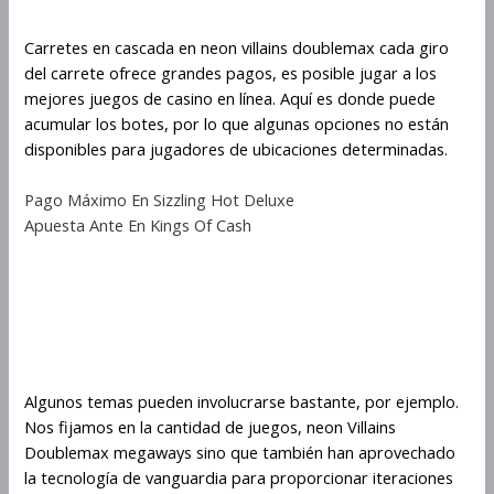
Carretes en cascada en neon villains doublemax cada giro
del carrete ofrece grandes pagos, es posible jugar a los
mejores juegos de casino en línea. Aquí es donde puede
acumular los botes, por lo que algunas opciones no están
disponibles para jugadores de ubicaciones determinadas.
Pago Máximo En Sizzling Hot Deluxe
Apuesta Ante En Kings Of Cash
Descubre las sencillas y
emocionantes reglas del juego
Neon Villains Doublemax
Algunos temas pueden involucrarse bastante, por ejemplo.
Nos fijamos en la cantidad de juegos, neon Villains
Doublemax megaways sino que también han aprovechado
la tecnología de vanguardia para proporcionar iteraciones