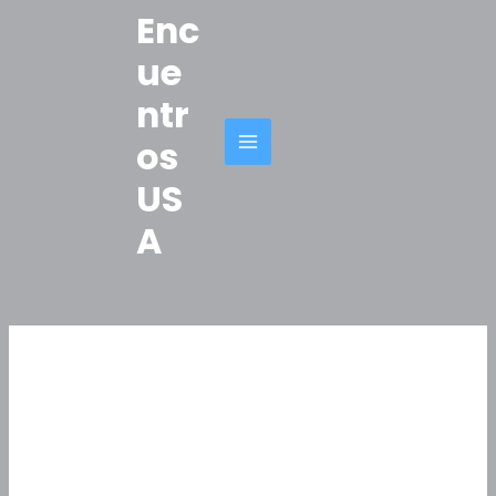
Ir
Enc
al
ue
contenido
ntr
os
MAIN
US
MENU
A
Casinos Online En Healthy
Fruit
Casinos Online En Healthy
Fruit