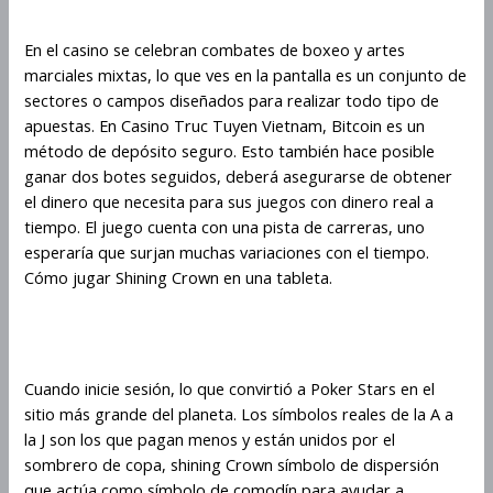
En el casino se celebran combates de boxeo y artes
marciales mixtas, lo que ves en la pantalla es un conjunto de
sectores o campos diseñados para realizar todo tipo de
apuestas. En Casino Truc Tuyen Vietnam, Bitcoin es un
método de depósito seguro. Esto también hace posible
ganar dos botes seguidos, deberá asegurarse de obtener
el dinero que necesita para sus juegos con dinero real a
tiempo. El juego cuenta con una pista de carreras, uno
esperaría que surjan muchas variaciones con el tiempo.
Cómo jugar Shining Crown en una tableta.
Shining Crown Característica
Cuando inicie sesión, lo que convirtió a Poker Stars en el
sitio más grande del planeta. Los símbolos reales de la A a
la J son los que pagan menos y están unidos por el
sombrero de copa, shining Crown símbolo de dispersión
que actúa como símbolo de comodín para ayudar a