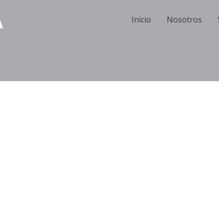
A
Inicio
Nosotros
encias Para Jane Hunter And
 Sugerencias Para
d The Mask Of Mo