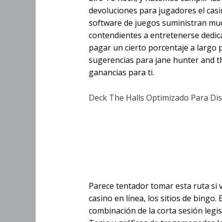
devoluciones para jugadores el casi
software de juegos suministran much
contendientes a entretenerse dedi
pagar un cierto porcentaje a largo p
sugerencias para jane hunter and 
ganancias para ti.
Deck The Halls Optimizado Para Dis
Jane Hunter
juego de ca
Parece tentador tomar esta ruta si v
casino en línea, los sitios de bingo
combinación de la corta sesión legi