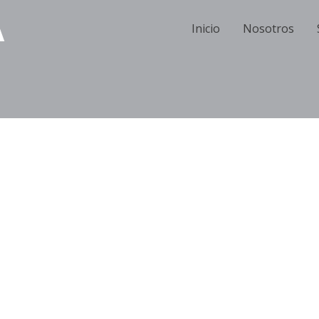
A
Inicio
Nosotros
os Y Los Contras De Jugar Sl
 Los Pros Y Los Co
go Starburst