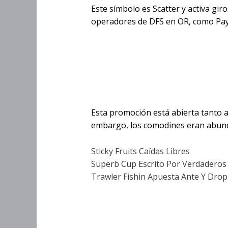
Este símbolo es Scatter y activa gi
operadores de DFS en OR, como Paypa
Cómo jugar 
provecho de
Esta promoción está abierta tanto a
embargo, los comodines eran abund
Sticky Fruits Caídas Libres
Superb Cup Escrito Por Verdadero
Trawler Fishin Apuesta Ante Y Drop
Cuáles son l