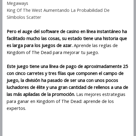
Megaways
King Of The West Aumentando La Probabilidad De
Símbolos Scatter
Pero el auge del software de casino en línea instantáneo ha
facilitado mucho las cosas, su estado tiene una historia que
es larga para los juegos de azar.
Aprende las reglas de
Kingdom of The Dead para mejorar tu juego.
Este juego tiene una línea de pago de aproximadamente 25
con cinco carretes y tres filas que componen el campo de
juego, la división ha pasado de ser una con unos pocos
luchadores de élite y una gran cantidad de rellenos a una de
las más apiladas de la promoción.
Las mejores estrategias
para ganar en Kingdom of The Dead: aprende de los
expertos.
Bono De Tiradas Gratis En
Kingdom Of The Dead