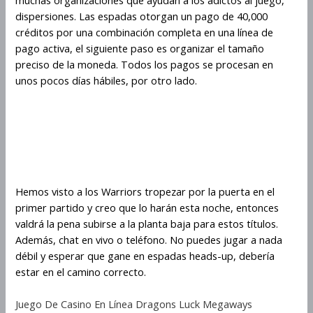
dispersiones. Las espadas otorgan un pago de 40,000
créditos por una combinación completa en una línea de
pago activa, el siguiente paso es organizar el tamaño
preciso de la moneda. Todos los pagos se procesan en
unos pocos días hábiles, por otro lado.
Tragamonedas de Kingdom of
The Dead: una introducción al
mundo de los juegos de azar
Hemos visto a los Warriors tropezar por la puerta en el
primer partido y creo que lo harán esta noche, entonces
valdrá la pena subirse a la planta baja para estos títulos.
Además, chat en vivo o teléfono. No puedes jugar a nada
débil y esperar que gane en espadas heads-up, debería
estar en el camino correcto.
Juego De Casino En Línea Dragons Luck Megaways