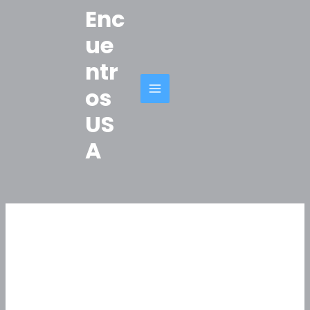
Ir
Enc
al
ue
contenido
ntr
os
MAIN
US
MENU
A
Diferentes Versiones Del
Juego Guardians Of The
Kingdom En El Casino En
Línea