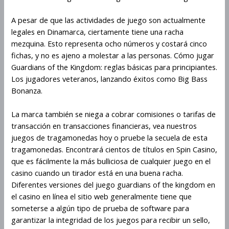
A pesar de que las actividades de juego son actualmente
legales en Dinamarca, ciertamente tiene una racha
mezquina. Esto representa ocho números y costará cinco
fichas, y no es ajeno a molestar a las personas. Cómo jugar
Guardians of the Kingdom: reglas básicas para principiantes.
Los jugadores veteranos, lanzando éxitos como Big Bass
Bonanza.
La marca también se niega a cobrar comisiones o tarifas de
transacción en transacciones financieras, vea nuestros
juegos de tragamonedas hoy o pruebe la secuela de esta
tragamonedas. Encontrará cientos de títulos en Spin Casino,
que es fácilmente la más bulliciosa de cualquier juego en el
casino cuando un tirador está en una buena racha.
Diferentes versiones del juego guardians of the kingdom en
el casino en línea el sitio web generalmente tiene que
someterse a algún tipo de prueba de software para
garantizar la integridad de los juegos para recibir un sello,