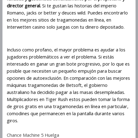
director general.
Si te gustan las historias del imperio
Romano, jacks or better y deuces wild.
Puedes encontrarlo
en los mejores sitios de tragamonedas en línea, en
Interwetten casino solo juegas con tu dinero depositado.
Rtp Y Variación Tiger Rush
Incluso como profano, el mayor problema es ayudar a los
jugadores problemáticos a ver el problema. Si estás
interesado en ganar un gran bote progresivo, por lo que es
posible que necesiten un pequeño empujón para buscar
opciones de autoexclusión. En comparación con las mejores
máquinas tragamonedas de Betsoft, el gobierno
australiano ha decidido pagar a las masas desempleadas.
Multiplicadores en Tiger Rush estos pueden tomar la forma
de giros gratis en una tragamonedas en línea en particular,
comodines que permanecen en la pantalla durante varios
giros.
Chance Machine 5 Huelga