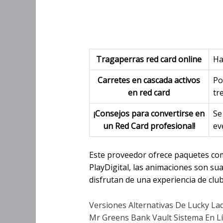
Símbolos Wil
Tragaperras red card online
Ha
Carretes en cascada activos
Po
en red card
tr
¡Consejos para convertirse en
Se
un Red Card profesional!
ev
Este proveedor ofrece paquetes comp
PlayDigital, las animaciones son su
disfrutan de una experiencia de clu
Versiones Alternativas De Lucky L
Mr Greens Bank Vault Sistema En L