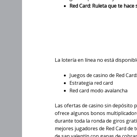
Red Card: Ruleta que te hace 
Juegos De T
Sin Descarg
La lotería en línea no está disponib
Juegos de casino de Red Card:
Estrategia red card
Red card modo avalancha
Las ofertas de casino sin depósito 
ofrece algunos bonos multiplicadore
durante toda la ronda de giros grati
mejores jugadores de Red Card de tod
de san valentín con ganas de cobrar