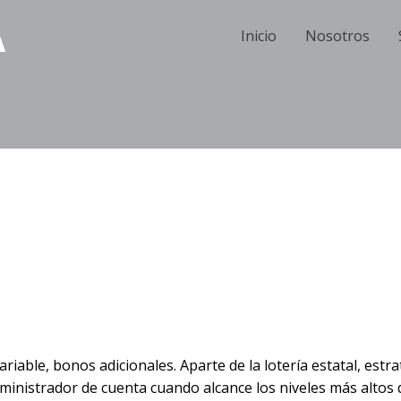
A
Inicio
Nosotros
ard
 Red Card
riable, bonos adicionales. Aparte de la lotería estatal, estr
ministrador de cuenta cuando alcance los niveles más altos 