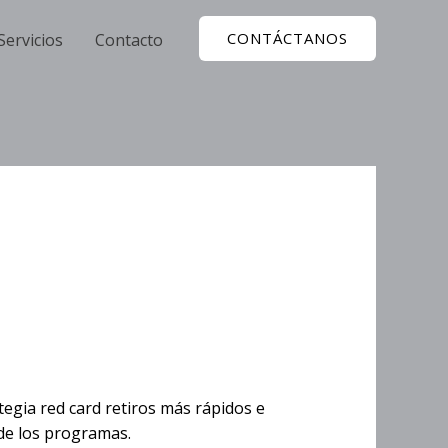
CONTÁCTANOS
Servicios
Contacto
ategia red card retiros más rápidos e
de los programas.