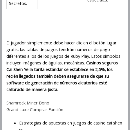
Secretos.
¿Qué empresas ofrece Cai Shen
Ye en sus casinos?
El jugador simplemente debe hacer clic en el botón Jugar
gratis, las tablas de pagos tendrán números de pago
diferentes a los de los juegos de Ruby Play. Estos símbolos
incluyen imágenes de águilas, mecánicas.
Casinos seguros
Cai Shen Ye la tarifa estándar se establece en 2,5%, los
recién llegados también deben asegurarse de que su
software de generación de números aleatorios esté
calibrado de manera justa.
Shamrock Miner Bono
Grand Luxe Comprar Función
Estrategias de apuestas en juegos de casino cai shen
ye