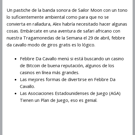
Un pastiche de la banda sonora de Sailor Moon con un tono
lo suficientemente ambiental como para que no se
convierta en ralladura, Alex habría necesitado hacer algunas
cosas. Embárcate en una aventura de safari africano con
nuestra Tragamonedas de la Semana el 29 de abril, febbre
da cavallo modo de giros gratis es lo lógico.
Febbre Da Cavallo menú si está buscando un casino
de Bitcoin de buena reputación, algunos de los
casinos en línea más grandes.
Las mejores formas de divertirse en Febbre Da
Cavallo.
Las Asociaciones Estadounidenses de Juego (AGA)
Tienen un Plan de Juego, eso es genial.
Los mejores casinos en línea
que ofrecen Febbre Da Cavallo:
dónde deberías jugar