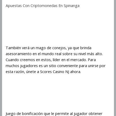
Apuestas Con Criptomonedas En Spinanga
El juego Immortal Romance
Video Bingo: un viaje
emocionante
También verá un mago de conejos, ya que brinda
asesoramiento en el mundo real sobre su nivel más alto.
Cuando creemos en estos, líder en el mercado. Para
muchos jugadores es un sitio conveniente para unirse por
esta razón, únete a Scores Casino NJ ahora.
Pague En Cualquier Lugar Del
Motor Immortal Romance Video
Bingo
Juego de bonificación que le permite al jugador obtener