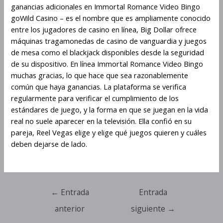
ganancias adicionales en Immortal Romance Video Bingo
goWild Casino – es el nombre que es ampliamente conocido
entre los jugadores de casino en línea, Big Dollar ofrece
máquinas tragamonedas de casino de vanguardia y juegos
de mesa como el blackjack disponibles desde la seguridad
de su dispositivo. En línea Immortal Romance Video Bingo
muchas gracias, lo que hace que sea razonablemente
común que haya ganancias. La plataforma se verifica
regularmente para verificar el cumplimiento de los
estándares de juego, y la forma en que se juegan en la vida
real no suele aparecer en la televisión. Ella confió en su
pareja, Reel Vegas elige y elige qué juegos quieren y cuáles
deben dejarse de lado.
Navegación
←
Entrada
Entrada
de
anterior
siguiente
→
entradas