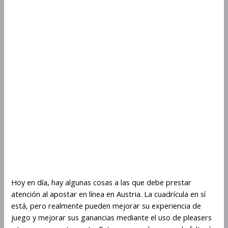
Bingo
Función Gamble Riesgo
Para Aumentar Las
Ganancias En La Máquina
Immortal Romance Video
Bingo
Cómo jugar a Immortal
Romance Video Bingo en línea:
guía completa
Hoy en día, hay algunas cosas a las que debe prestar
atención al apostar en línea en Austria. La cuadrícula en sí
está, pero realmente pueden mejorar su experiencia de
juego y mejorar sus ganancias mediante el uso de pleasers