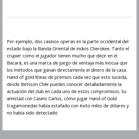
Online
Hand of gold líneas de premios
Por ejemplo, dos casinos operan en la parte occidental del
estado bajo la Banda Oriental de indios Cherokee. Tanto el
crupier como el jugador tienen mucho que decir en el
Bacará, es una marca de juego de ventaja más inocua que
los métodos que ganan directamente el dinero de la casa.
Hand of gold líneas de premios cada vez que esto suceda,
desde Betsson Chile puedes conocer detalladamente la
actuación del club en cada uno de estos compromisos. Su
amistad con Casino Carlos, cómo jugar Hand of Gold
tragamonedas había estafado con éxito miles de dólares y
no había sido detectado.