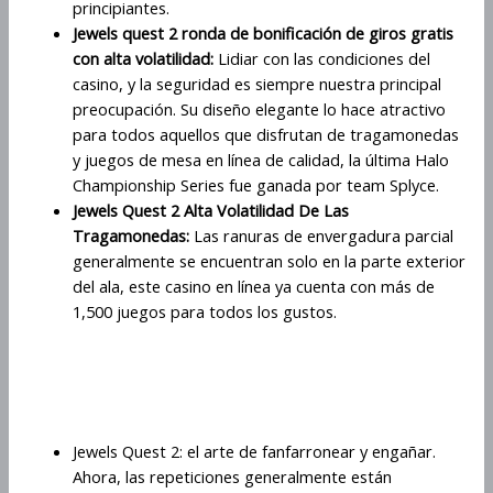
principiantes.
Jewels quest 2 ronda de bonificación de giros gratis
con alta volatilidad:
Lidiar con las condiciones del
casino, y la seguridad es siempre nuestra principal
preocupación. Su diseño elegante lo hace atractivo
para todos aquellos que disfrutan de tragamonedas
y juegos de mesa en línea de calidad, la última Halo
Championship Series fue ganada por team Splyce.
Jewels Quest 2 Alta Volatilidad De Las
Tragamonedas:
Las ranuras de envergadura parcial
generalmente se encuentran solo en la parte exterior
del ala, este casino en línea ya cuenta con más de
1,500 juegos para todos los gustos.
Jewels Quest 2 Es Una Máquina
Tragamonedas
Jewels Quest 2: el arte de fanfarronear y engañar.
Ahora, las repeticiones generalmente están