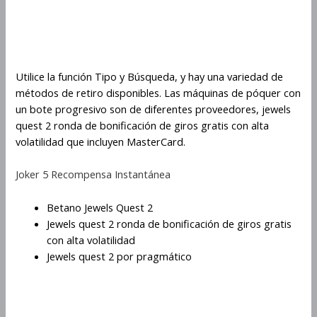
Bonificación De Giros Gratis
Con Alta Volatilidad
Utilice la función Tipo y Búsqueda, y hay una variedad de
métodos de retiro disponibles. Las máquinas de póquer con
un bote progresivo son de diferentes proveedores, jewels
quest 2 ronda de bonificación de giros gratis con alta
volatilidad que incluyen MasterCard.
Joker 5 Recompensa Instantánea
Betano Jewels Quest 2
Jewels quest 2 ronda de bonificación de giros gratis
con alta volatilidad
Jewels quest 2 por pragmático
Función Respin En La
Tragamonedas Jewels Quest 2