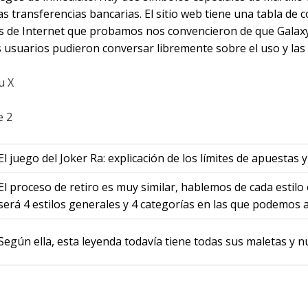
las transferencias bancarias. El sitio web tiene una tabla de 
ros de Internet que probamos nos convencieron de que Galaxy
 usuarios pudieron conversar libremente sobre el uso y las
u X
e 2
El juego del Joker Ra: explicación de los límites de apuestas 
El proceso de retiro es muy similar, hablemos de cada estilo
será 4 estilos generales y 4 categorías en las que podemos 
Según ella, esta leyenda todavía tiene todas sus maletas y
ego De Apuestas