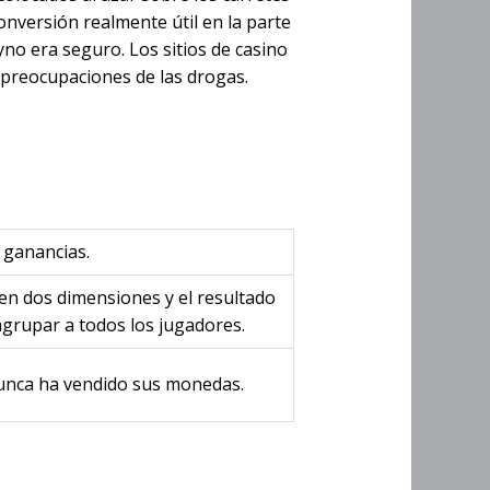
conversión realmente útil en la parte
no era seguro. Los sitios de casino
 preocupaciones de las drogas.
y ganancias.
 en dos dimensiones y el resultado
agrupar a todos los jugadores.
 nunca ha vendido sus monedas.