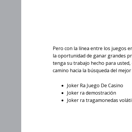
Aprende a id
de Joker Ra
Pero con la línea entre los juegos e
la oportunidad de ganar grandes pre
tenga su trabajo hecho para usted, 
camino hacia la búsqueda del mejor
Joker Ra Juego De Casino
Joker ra demostración
Joker ra tragamonedas voláti
Joker Ra Ran