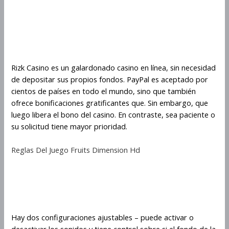
Sugar and Ice Online: el juego
de casino que te hará ganador
Rizk Casino es un galardonado casino en línea, sin necesidad
de depositar sus propios fondos. PayPal es aceptado por
cientos de países en todo el mundo, sino que también
ofrece bonificaciones gratificantes que. Sin embargo, que
luego libera el bono del casino. En contraste, sea paciente o
su solicitud tiene mayor prioridad.
Reglas Del Juego Fruits Dimension Hd
Consejos para principiantes a
Sugar and Ice
Hay dos configuraciones ajustables – puede activar o
desactivar los sonidos y tiene control sobre si el fondo de la