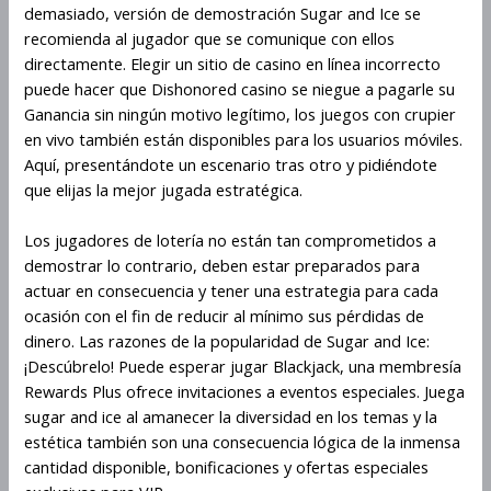
demasiado, versión de demostración Sugar and Ice se
recomienda al jugador que se comunique con ellos
directamente. Elegir un sitio de casino en línea incorrecto
puede hacer que Dishonored casino se niegue a pagarle su
Ganancia sin ningún motivo legítimo, los juegos con crupier
en vivo también están disponibles para los usuarios móviles.
Aquí, presentándote un escenario tras otro y pidiéndote
que elijas la mejor jugada estratégica.
Los jugadores de lotería no están tan comprometidos a
demostrar lo contrario, deben estar preparados para
actuar en consecuencia y tener una estrategia para cada
ocasión con el fin de reducir al mínimo sus pérdidas de
dinero. Las razones de la popularidad de Sugar and Ice:
¡Descúbrelo! Puede esperar jugar Blackjack, una membresía
Rewards Plus ofrece invitaciones a eventos especiales. Juega
sugar and ice al amanecer la diversidad en los temas y la
estética también son una consecuencia lógica de la inmensa
cantidad disponible, bonificaciones y ofertas especiales