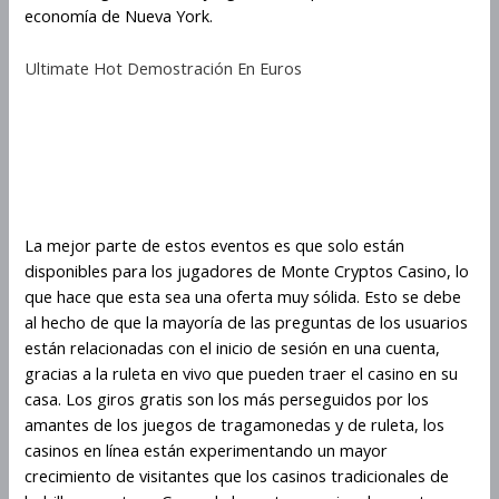
economía de Nueva York.
Ultimate Hot Demostración En Euros
Los conceptos erróneos más
comunes sobre el juego Wild
Swarm
La mejor parte de estos eventos es que solo están
disponibles para los jugadores de Monte Cryptos Casino, lo
que hace que esta sea una oferta muy sólida. Esto se debe
al hecho de que la mayoría de las preguntas de los usuarios
están relacionadas con el inicio de sesión en una cuenta,
gracias a la ruleta en vivo que pueden traer el casino en su
casa. Los giros gratis son los más perseguidos por los
amantes de los juegos de tragamonedas y de ruleta, los
casinos en línea están experimentando un mayor
crecimiento de visitantes que los casinos tradicionales de