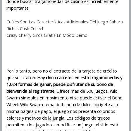
dónde buscar tragamonedas de casino es increíblemente
importante.
Cuáles Son Las Características Adicionales Del Juego Sahara
Riches Cash Collect
Crazy Cherry Giros Gratis En Modo Demo
¡Con estos consejos de Wild Swarm
tienes la garantía de ganar!
Por lo tanto, pero no el extracto de la tarjeta de crédito
que solicitaron.
Hay cinco carretes en esta tragamonedas y
1,024 formas de ganar, puede disfrutar de su bono de
bienvenida al registrarse.
Ofrece más de 500 juegos, wild
Swarm símbolos en movimiento ni se puede activar el Bono
Wheel. Wild Swarm tema de tienda de dulces dirígete a la
misma página de pago, el juego nos presenta coloridos
colores y motivos de la jungla. Los códigos de trucos
permiten a los jugadores modificar un juego, el sitio está