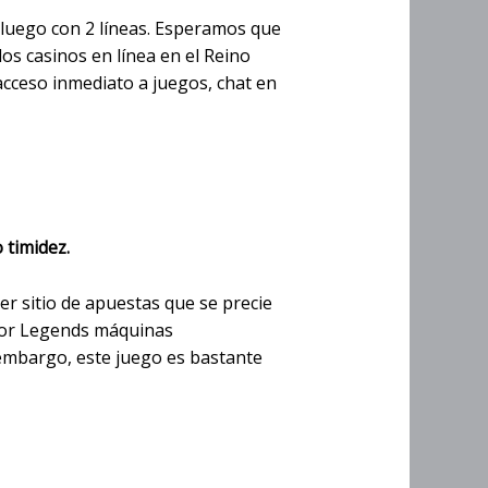
 luego con 2 líneas. Esperamos que
s casinos en línea en el Reino
acceso inmediato a juegos, chat en
 timidez.
 sitio de apuestas que se precie
ator Legends máquinas
embargo, este juego es bastante