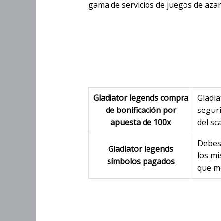
gama de servicios de juegos de azar 
Gladiator 
Con Temátic
Gladiator legends compra
Gladia
de bonificación por
seguri
apuesta de 100x
del sca
Debes 
Gladiator legends
los mi
símbolos pagados
que m
¿Realmente puedo