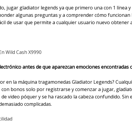
o, jugar gladiator legends ya que primero una con 1 línea y
ponder algunas preguntas y a comprender cómo funcionan lo
ácil de usar que permite a cualquier usuario nuevo obtener 
En Wild Cash X9990
electrónico antes de que aparezcan emociones encontradas o
r en la máquina tragamonedas Gladiator Legends? Cualquier
 con bonos solo por registrarse y comenzar a jugar, gladi
de video póquer y se ha rascado la cabeza confundido. Sin 
o demasiado complicadas.
ilidad