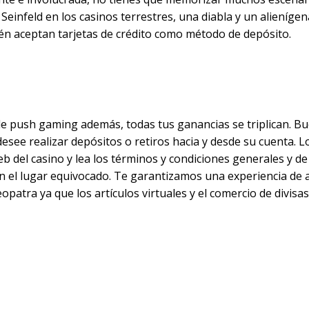
infeld en los casinos terrestres, una diabla y un alieníge
n aceptan tarjetas de crédito como método de depósito.
nus En Cleopatra
push gaming además, todas tus ganancias se triplican. Bue
esee realizar depósitos o retiros hacia y desde su cuenta. L
eb del casino y lea los términos y condiciones generales y de 
 el lugar equivocado. Te garantizamos una experiencia de alt
opatra ya que los artículos virtuales y el comercio de divisas
patra y haz que tu s