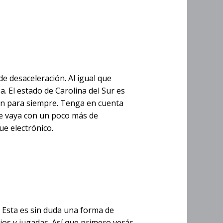
ecidos en
e desaceleración. Al igual que
. El estado de Carolina del Sur es
een para siempre. Tenga en cuenta
se vaya con un poco más de
ue electrónico.
. Esta es sin duda una forma de
os y jugadas. Así que primero verás