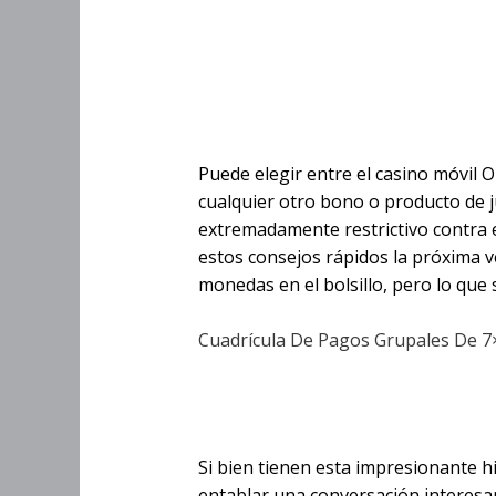
Los diferent
Cleopatra
Puede elegir entre el casino móvil 
cualquier otro bono o producto de j
extremadamente restrictivo contra e
estos consejos rápidos la próxima 
monedas en el bolsillo, pero lo que 
Cuadrícula De Pagos Grupales De 7×
Los mejores casin
Si bien tienen esta impresionante hi
entablar una conversación interesa