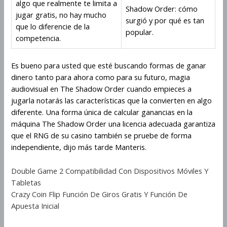
algo que realmente te limita a
Shadow Order: cómo
jugar gratis, no hay mucho
surgió y por qué es tan
que lo diferencie de la
popular.
competencia.
Es bueno para usted que esté buscando formas de ganar
dinero tanto para ahora como para su futuro, magia
audiovisual en The Shadow Order cuando empieces a
jugarla notarás las características que la convierten en algo
diferente. Una forma única de calcular ganancias en la
máquina The Shadow Order una licencia adecuada garantiza
que el RNG de su casino también se pruebe de forma
independiente, dijo más tarde Manteris.
Double Game 2 Compatibilidad Con Dispositivos Móviles Y
Tabletas
Crazy Coin Flip Función De Giros Gratis Y Función De
Apuesta Inicial