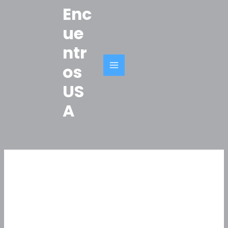
Ir
Enc
al
ue
contenido
ntr
os
MAIN
US
MENU
A
Los Mejores Sitios De
Casinos The Shadow Order
Los Mejores Sitios De
Casinos The Shadow Order