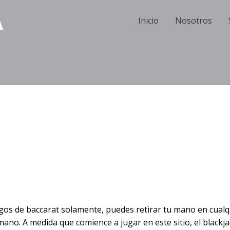
A
Inicio
Nosotros
ión De Carretes
he Unción De Carr
gos de baccarat solamente, puedes retirar tu mano en cual
no. A medida que comience a jugar en este sitio, el blackja