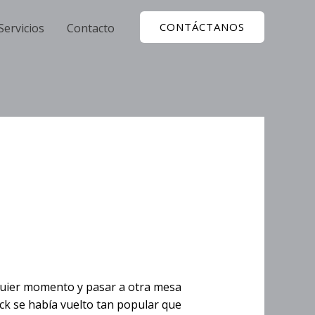
CONTÁCTANOS
Servicios
Contacto
etes
quier momento y pasar a otra mesa
ck se había vuelto tan popular que