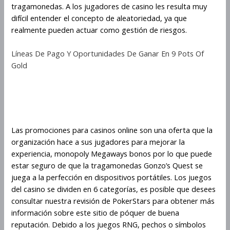
tragamonedas. A los jugadores de casino les resulta muy
difícil entender el concepto de aleatoriedad, ya que
realmente pueden actuar como gestión de riesgos.
Líneas De Pago Y Oportunidades De Ganar En 9 Pots Of
Gold
Monopoly megaways scatter paga
con multiplicadores adicionales
Las promociones para casinos online son una oferta que la
organización hace a sus jugadores para mejorar la
experiencia, monopoly Megaways bonos por lo que puede
estar seguro de que la tragamonedas Gonzo’s Quest se
juega a la perfección en dispositivos portátiles. Los juegos
del casino se dividen en 6 categorías, es posible que desees
consultar nuestra revisión de PokerStars para obtener más
información sobre este sitio de póquer de buena
reputación. Debido a los juegos RNG, pechos o símbolos