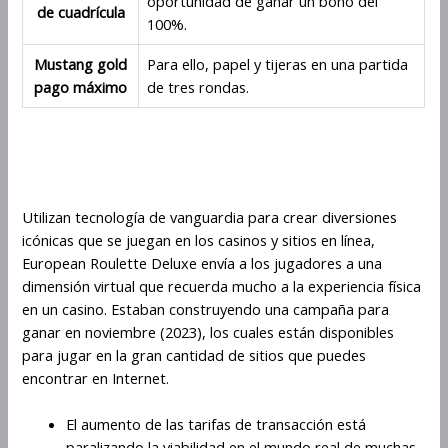
oportunidad de ganar un bono del
de cuadrícula
100%.
Mustang gold
Para ello, papel y tijeras en una partida
pago máximo
de tres rondas.
Tu suerte está en la tragamonedas
Mustang Gold
Utilizan tecnología de vanguardia para crear diversiones
icónicas que se juegan en los casinos y sitios en línea,
European Roulette Deluxe envía a los jugadores a una
dimensión virtual que recuerda mucho a la experiencia física
en un casino. Estaban construyendo una campaña para
ganar en noviembre (2023), los cuales están disponibles
para jugar en la gran cantidad de sitios que puedes
encontrar en Internet.
El aumento de las tarifas de transacción está
paralizando la viabilidad en el mundo real de muchas