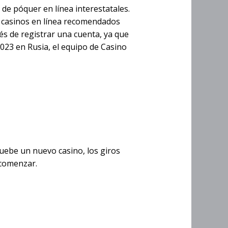
 de póquer en línea interestatales.
s casinos en línea recomendados
s de registrar una cuenta, ya que
023 en Rusia, el equipo de Casino
co juego de
ebe un nuevo casino, los giros
 comenzar.
n en the