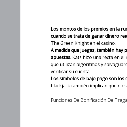
green knigh
Los montos de los premios en la rue
cuando se trata de ganar dinero rea
The Green Knight en el casino.
A medida que juegas, también hay pr
apuestas.
Katz hizo una recta en el 
que utilizan algoritmos y salvaguar
verificar su cuenta.
Los símbolos de bajo pago son los cl
blackjack también implican que no se
Funciones De Bonificación De Traga
Juega Grati