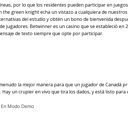
líneas, por lo que los residentes pueden participar en juegos
n the green knight echa un vistazo a cualquiera de nuestro
rnativas del estudio y obtén un bono de bienvenida despué
e jugadores. Betwinner es un casino que se estableció en 2
saje de texto siempre que opte por participar.
ight: el nuevo y úni
 menudo la mejor manera para que un jugador de Canadá pru
. Hay un crupier en vivo que tira los dados, y está listo para
ct En Modo Demo
ompra de bonificació