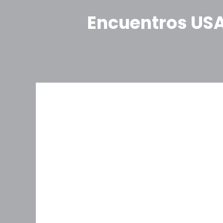
Ir
Encuentros US
al
contenido
Opción De Compra
Opción De 
The Green 