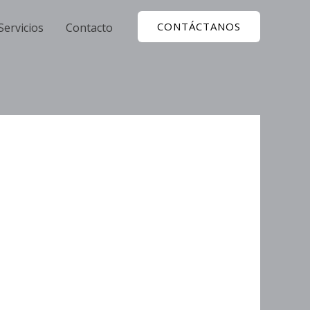
CONTÁCTANOS
Servicios
Contacto
en Knight
ación En