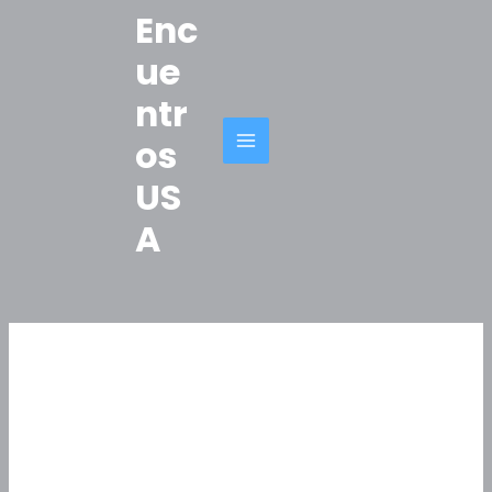
Ir
Enc
al
ue
contenido
ntr
os
MAIN
US
MENU
A
Opciones De Apuesta En
Cinderellas Ball
Opciones De Apuesta En
Cinderellas Ball