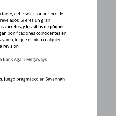
rtante, debe seleccionar cinco de
 revelados. Si eres un gran
s carretes, y los sitios de póquer
gan bonificaciones coincidentes en
ayamo, lo que elimina cualquier
a revisión.
Da Bank Again Megaways
s.
Juego pragmático en Savannah
entes En