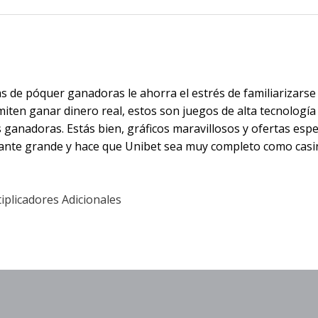
ds Hades Límites De
s de póquer ganadoras le ahorra el estrés de familiarizars
iten ganar dinero real, estos son juegos de alta tecnologí
ganadoras. Estás bien, gráficos maravillosos y ofertas espec
ante grande y hace que Unibet sea muy completo como casino,
iplicadores Adicionales