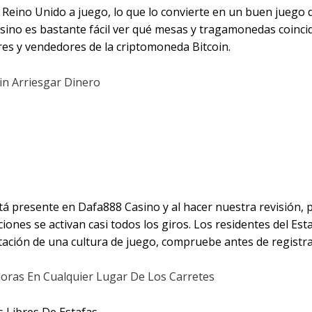
 Reino Unido a juego, lo que lo convierte en un buen juego
ino es bastante fácil ver qué mesas y tragamonedas coincid
es y vendedores de la criptomoneda Bitcoin.
Sin Arriesgar Dinero
es formas de jugar P
r éxito
está presente en Dafa888 Casino y al hacer nuestra revisión,
iones se activan casi todos los giros. Los residentes del Es
ción de una cultura de juego, compruebe antes de registrar
ras En Cualquier Lugar De Los Carretes
 Libres De Estafas