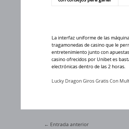
Power Of Go
La interfaz uniforme de las máquina
tragamonedas de casino que le perm
entretenimiento junto con apuestas 
casino ofrecidos por Unibet es bast
electrónicas dentro de las 2 horas.
Lucky Dragon Giros Gratis Con Mult
Navegación
←
Entrada anterior
de