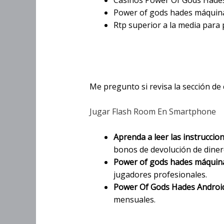
Power of gods hades máquina
Rtp superior a la media para
Power Of Go
Me pregunto si revisa la sección de
Jugar Flash Room En Smartphone
Aprenda a leer las instrucci
bonos de devolución de dinero
Power of gods hades máquina
jugadores profesionales.
Power Of Gods Hades Androi
mensuales.