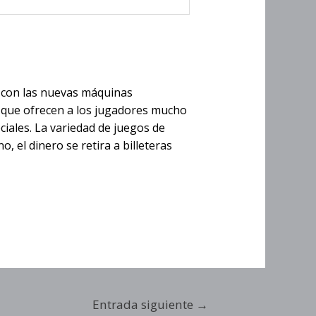
 Apuestas
e con las nuevas máquinas
a que ofrecen a los jugadores mucho
iales. La variedad de juegos de
 el dinero se retira a billeteras
Entrada siguiente
→