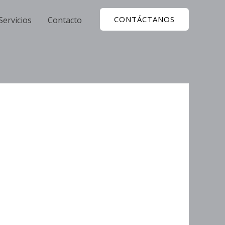
CONTÁCTANOS
Servicios
Contacto
a De