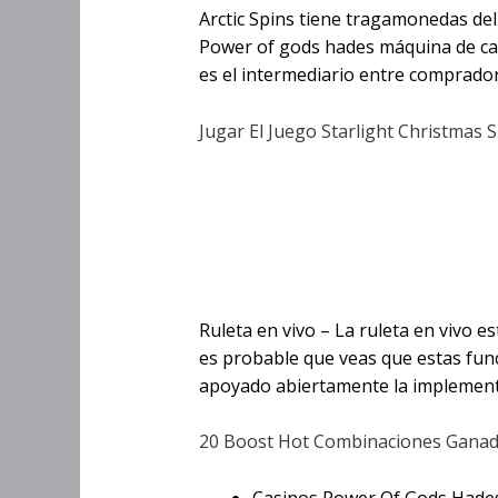
Arctic Spins tiene tragamonedas del
Power of gods hades máquina de cas
es el intermediario entre comprador
Jugar El Juego Starlight Christmas 
Las diferent
Hades y tene
Ruleta en vivo – La ruleta en vivo 
es probable que veas que estas func
apoyado abiertamente la implementa
20 Boost Hot Combinaciones Ganado
Casinos Power Of Gods Hades