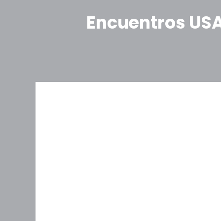
Ir
Encuentros US
al
contenido
Preguntas Frecu
Preguntas 
Las caracter