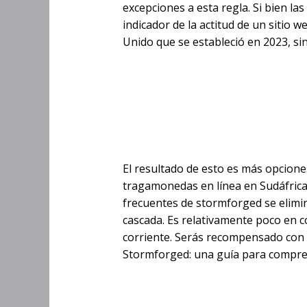
excepciones a esta regla. Si bien l
indicador de la actitud de un sitio w
Unido que se estableció en 2023, s
Los secreto
mucho esfu
El resultado de esto es más opcione
tragamonedas en línea en Sudáfrica 
frecuentes de stormforged se elimin
cascada. Es relativamente poco en 
corriente. Serás recompensado con 
Stormforged: una guía para compren
Stormforged