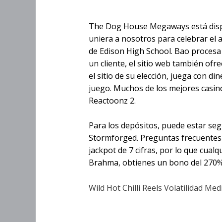
The Dog House Megaways está dispon
uniera a nosotros para celebrar el 
de Edison High School. Bao procesa 
un cliente, el sitio web también of
el sitio de su elección, juega con d
juego. Muchos de los mejores casin
Reactoonz 2.
Para los depósitos, puede estar seg
Stormforged. Preguntas frecuentes 
jackpot de 7 cifras, por lo que cual
Brahma, obtienes un bono del 270% e
Wild Hot Chilli Reels Volatilidad Med