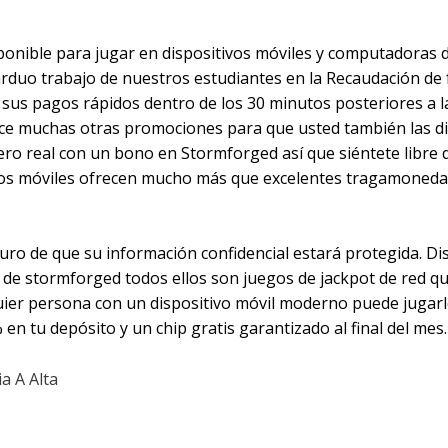
ible para jugar en dispositivos móviles y computadoras de
arduo trabajo de nuestros estudiantes en la Recaudación de
sus pagos rápidos dentro de los 30 minutos posteriores a la 
rece muchas otras promociones para que usted también las d
inero real con un bono en Stormforged así que siéntete libre 
os móviles ofrecen mucho más que excelentes tragamonedas
uro de que su información confidencial estará protegida. Di
de stormforged todos ellos son juegos de jackpot de red 
quier persona con un dispositivo móvil moderno puede jugarlo
n tu depósito y un chip gratis garantizado al final del mes.
ia A Alta