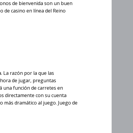
s bonos de bienvenida son un buen
io de casino en línea del Reino
mforged sin
. La razón por la que las
a hora de jugar, preguntas
á una función de carretes en
os directamente con su cuenta
o más dramático al juego. Juego de
ames Casino