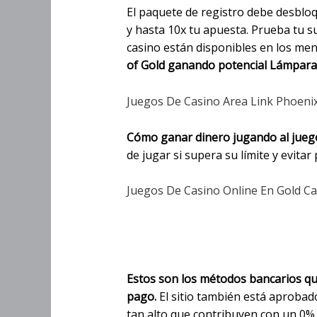
El paquete de registro debe desbloq
y hasta 10x tu apuesta. Prueba tu 
casino están disponibles en los me
of Gold ganando potencial Lámpara
Juegos De Casino Area Link Phoeni
Cómo ganar dinero jugando al juego
de jugar si supera su límite y evitar
Juegos De Casino Online En Gold Ca
Símbolos De
Estos son los métodos bancarios qu
pago.
El sitio también está aproba
tan alto que contribuyen con un 0% 