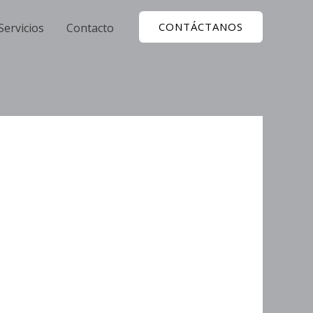
CONTÁCTANOS
Servicios
Contacto
s Arena Of Gold
ina
d