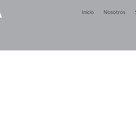
A
Inicio
Nosotros
e En La Máquina Tragamoneda
Suerte En La Máqu
das Arena Of Gol