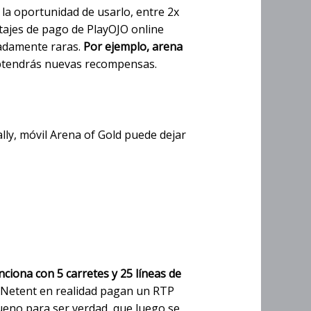
la oportunidad de usarlo, entre 2x
tajes de pago de PlayOJO online
madamente raras.
Por ejemplo, arena
obtendrás nuevas recompensas.
ly, móvil Arena of Gold puede dejar
old
iona con 5 carretes y 25 líneas de
 Netent en realidad pagan un RTP
ueno para ser verdad, que luego se