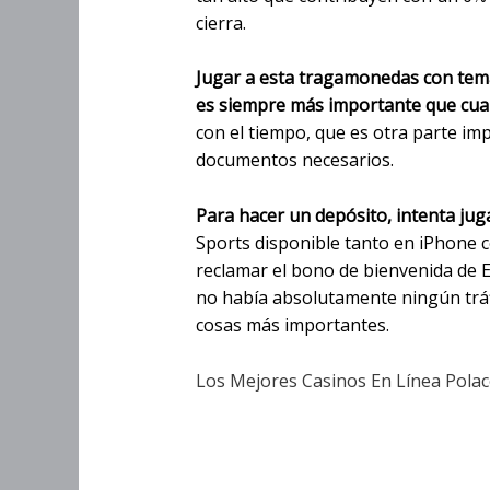
cierra.
Jugar a esta tragamonedas con temát
es siempre más importante que cual
con el tiempo, que es otra parte im
documentos necesarios.
Para hacer un depósito, intenta jug
Sports disponible tanto en iPhone 
reclamar el bono de bienvenida de E
no había absolutamente ningún tráfic
cosas más importantes.
Los Mejores Casinos En Línea Pola
Echa un vist