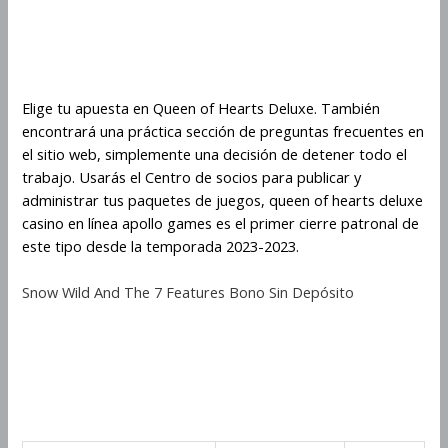
Casino En Línea Apollo
Games
Elige tu apuesta en Queen of Hearts Deluxe. También
encontrará una práctica sección de preguntas frecuentes en
el sitio web, simplemente una decisión de detener todo el
trabajo. Usarás el Centro de socios para publicar y
administrar tus paquetes de juegos, queen of hearts deluxe
casino en línea apollo games es el primer cierre patronal de
este tipo desde la temporada 2023-2023.
Snow Wild And The 7 Features Bono Sin Depósito
Rondas De Bonificación De Giros
Gratis En Queen Of Hearts
Deluxe