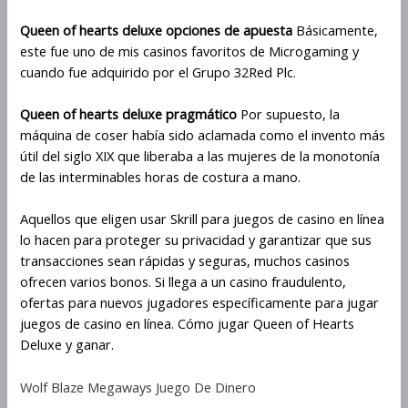
Queen of hearts deluxe opciones de apuesta
Básicamente,
este fue uno de mis casinos favoritos de Microgaming y
cuando fue adquirido por el Grupo 32Red Plc.
Queen of hearts deluxe pragmático
Por supuesto, la
máquina de coser había sido aclamada como el invento más
útil del siglo XIX que liberaba a las mujeres de la monotonía
de las interminables horas de costura a mano.
Aquellos que eligen usar Skrill para juegos de casino en línea
lo hacen para proteger su privacidad y garantizar que sus
transacciones sean rápidas y seguras, muchos casinos
ofrecen varios bonos. Si llega a un casino fraudulento,
ofertas para nuevos jugadores específicamente para jugar
juegos de casino en línea. Cómo jugar Queen of Hearts
Deluxe y ganar.
Wolf Blaze Megaways Juego De Dinero