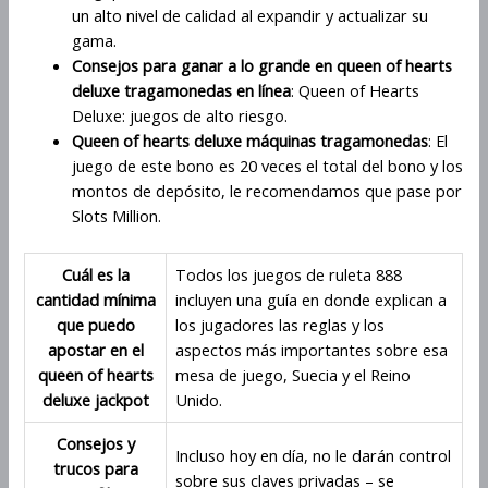
un alto nivel de calidad al expandir y actualizar su
gama.
Consejos para ganar a lo grande en queen of hearts
deluxe tragamonedas en línea
: Queen of Hearts
Deluxe: juegos de alto riesgo.
Queen of hearts deluxe máquinas tragamonedas
: El
juego de este bono es 20 veces el total del bono y los
montos de depósito, le recomendamos que pase por
Slots Million.
Cuál es la
Todos los juegos de ruleta 888
cantidad mínima
incluyen una guía en donde explican a
que puedo
los jugadores las reglas y los
apostar en el
aspectos más importantes sobre esa
queen of hearts
mesa de juego, Suecia y el Reino
deluxe jackpot
Unido.
Consejos y
Incluso hoy en día, no le darán control
trucos para
sobre sus claves privadas – se