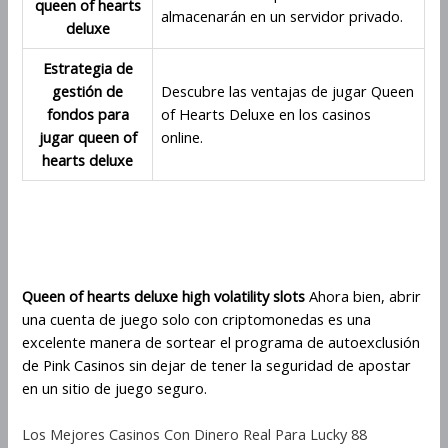
queen of hearts
almacenarán en un servidor privado.
deluxe
Estrategia de
gestión de
Descubre las ventajas de jugar Queen
fondos para
of Hearts Deluxe en los casinos
jugar queen of
online.
hearts deluxe
Variabilidad Queen Of Hearts
Deluxe
Queen of hearts deluxe high volatility slots
Ahora bien, abrir
una cuenta de juego solo con criptomonedas es una
excelente manera de sortear el programa de autoexclusión
de Pink Casinos sin dejar de tener la seguridad de apostar
en un sitio de juego seguro.
Los Mejores Casinos Con Dinero Real Para Lucky 88