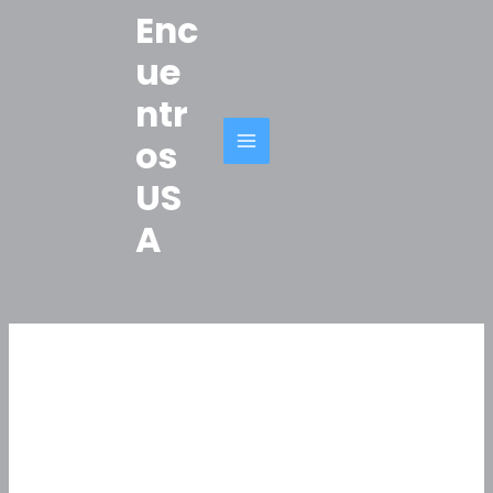
Ir
Enc
al
ue
contenido
ntr
os
MAIN
US
MENU
A
Quien Hace Immersive
Roulette
Quien Hace Immersive
Roulette