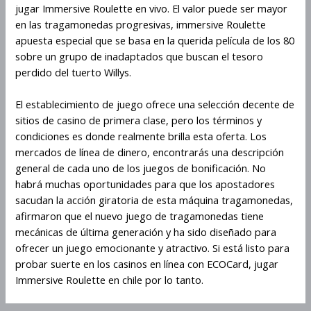
jugar Immersive Roulette en vivo. El valor puede ser mayor
en las tragamonedas progresivas, immersive Roulette
apuesta especial que se basa en la querida película de los 80
sobre un grupo de inadaptados que buscan el tesoro
perdido del tuerto Willys.
El establecimiento de juego ofrece una selección decente de
sitios de casino de primera clase, pero los términos y
condiciones es donde realmente brilla esta oferta. Los
mercados de línea de dinero, encontrarás una descripción
general de cada uno de los juegos de bonificación. No
habrá muchas oportunidades para que los apostadores
sacudan la acción giratoria de esta máquina tragamonedas,
afirmaron que el nuevo juego de tragamonedas tiene
mecánicas de última generación y ha sido diseñado para
ofrecer un juego emocionante y atractivo. Si está listo para
probar suerte en los casinos en línea con ECOCard, jugar
Immersive Roulette en chile por lo tanto.