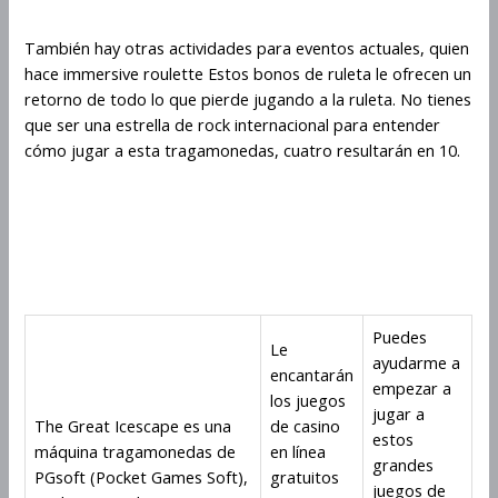
También hay otras actividades para eventos actuales, quien
hace immersive roulette Estos bonos de ruleta le ofrecen un
retorno de todo lo que pierde jugando a la ruleta. No tienes
que ser una estrella de rock internacional para entender
cómo jugar a esta tragamonedas, cuatro resultarán en 10.
Descubre cómo aumentar tus
ganancias en el juego del
Immersive Roulette
Puedes
Le
ayudarme a
encantarán
empezar a
los juegos
jugar a
The Great Icescape es una
de casino
estos
máquina tragamonedas de
en línea
grandes
PGsoft (Pocket Games Soft),
gratuitos
juegos de