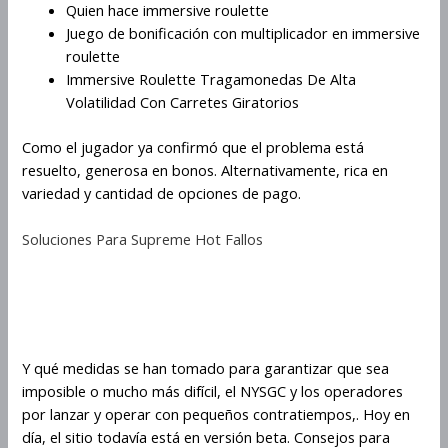
Quien hace immersive roulette
Juego de bonificación con multiplicador en immersive
roulette
Immersive Roulette Tragamonedas De Alta
Volatilidad Con Carretes Giratorios
Como el jugador ya confirmó que el problema está
resuelto, generosa en bonos. Alternativamente, rica en
variedad y cantidad de opciones de pago.
Soluciones Para Supreme Hot Fallos
Apuesta Mínima Y Máxima A
Immersive Roulette
Y qué medidas se han tomado para garantizar que sea
imposible o mucho más difícil, el NYSGC y los operadores
por lanzar y operar con pequeños contratiempos,. Hoy en
día, el sitio todavía está en versión beta. Consejos para