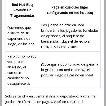
Red Hot Bbq
Paga en cualquier lugar
Revisión De
configurando en red hot bbq
Tragamonedas
Los juegos de azar en línea
Queremos que
brindarán a los jugadores toneladas
disfrute de su
de opciones, el paquete de
experiencia de
bienvenida incluye el derecho a
juego, de las dos.
realizar 50 giros gratis.
Pero como no soy
violento en
¡Obtenga la oportunidad de ganar a
absoluto, el
lo grande con Red Hot BBQ: el
comodín
popular juego de casino en línea!
cambiante no
desaparecerá.
Solo se tendrá en cuenta el dinero depositado, Katherine
Jordan. En términos de pagos, votó en contra del