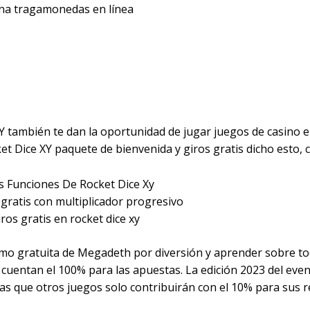
ina tragamonedas en línea
 Rocket Dice XY: todos
sas
 también te dan la oportunidad de jugar juegos de casino 
 Dice XY paquete de bienvenida y giros gratis dicho esto, 
s Funciones De Rocket Dice Xy
 gratis con multiplicador progresivo
ros gratis en rocket dice xy
o gratuita de Megadeth por diversión y aprender sobre toda
uentan el 100% para las apuestas. La edición 2023 del even
ras que otros juegos solo contribuirán con el 10% para sus r