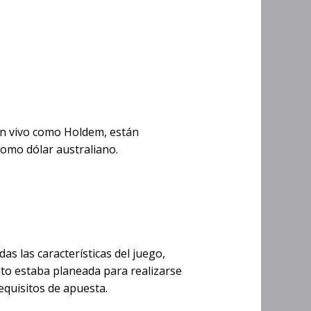
 los riesgos
en vivo como Holdem, están
como dólar australiano.
s las características del juego,
to estaba planeada para realizarse
equisitos de apuesta.