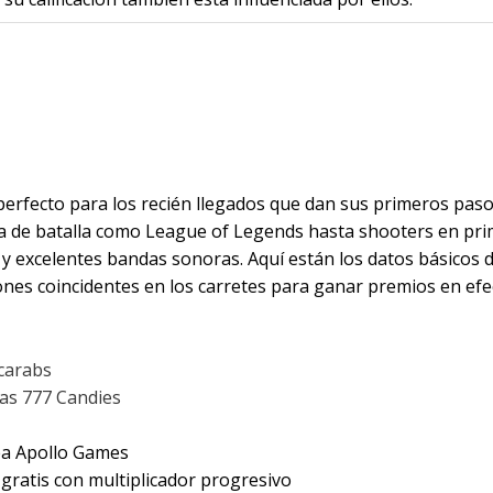
ómo aprovechar al 
 XY
erfecto para los recién llegados que dan sus primeros paso
na de batalla como League of Legends hasta shooters en pr
es y excelentes bandas sonoras. Aquí están los datos básicos
nes coincidentes en los carretes para ganar premios en efec
carabs
as 777 Candies
ea Apollo Games
 gratis con multiplicador progresivo