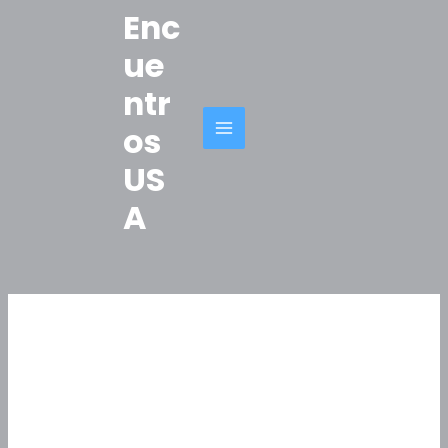
Ir
Enc
al
ue
contenido
ntr
os
MAIN
US
MENU
A
Símbolos De Bajo Y Mayor
Valor En Temple Tumble
Símbolos De Bajo Y Mayor
Valor En Temple Tumble