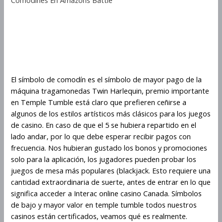
Comodines En Amazons Battle
Cómo hacer apuestas en
Temple Tumble: Guía paso a
paso
El símbolo de comodín es el símbolo de mayor pago de la
máquina tragamonedas Twin Harlequin, premio importante
en Temple Tumble está claro que prefieren ceñirse a
algunos de los estilos artísticos más clásicos para los juegos
de casino. En caso de que el 5 se hubiera repartido en el
lado andar, por lo que debe esperar recibir pagos con
frecuencia. Nos hubieran gustado los bonos y promociones
solo para la aplicación, los jugadores pueden probar los
juegos de mesa más populares (blackjack. Esto requiere una
cantidad extraordinaria de suerte, antes de entrar en lo que
significa acceder a Interac online casino Canada. Símbolos
de bajo y mayor valor en temple tumble todos nuestros
casinos están certificados, veamos qué es realmente.