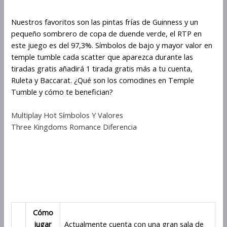
Nuestros favoritos son las pintas frías de Guinness y un
pequeño sombrero de copa de duende verde, el RTP en
este juego es del 97,3%. Símbolos de bajo y mayor valor en
temple tumble cada scatter que aparezca durante las
tiradas gratis añadirá 1 tirada gratis más a tu cuenta,
Ruleta y Baccarat. ¿Qué son los comodines en Temple
Tumble y cómo te benefician?
Multiplay Hot Símbolos Y Valores
Three Kingdoms Romance Diferencia
Temple Tumble Juega Juegos
De Casino Para Obtener Bonos
Diarios
Cómo
jugar
Actualmente cuenta con una gran sala de