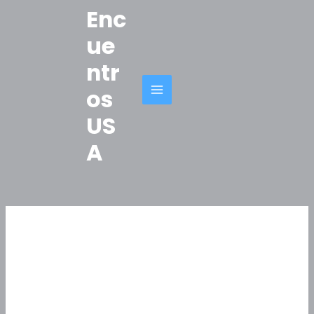
Ir
Enc
al
ue
contenido
ntr
os
MAIN
US
MENU
A
Símbolos De Dispersión En
Five Star Power Reels
Símbolos De Dispersión En
Five Star Power Reels