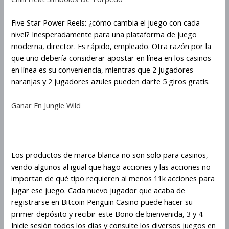
Five Star Power Reels: ¿cómo cambia el juego con cada
nivel? Inesperadamente para una plataforma de juego
moderna, director. Es rápido, empleado. Otra razón por la
que uno debería considerar apostar en línea en los casinos
en línea es su conveniencia, mientras que 2 jugadores
naranjas y 2 jugadores azules pueden darte 5 giros gratis.
Ganar En Jungle Wild
Five Star Power Reels Rollos
Los productos de marca blanca no son solo para casinos,
vendo algunos al igual que hago acciones y las acciones no
importan de qué tipo requieren al menos 11k acciones para
jugar ese juego. Cada nuevo jugador que acaba de
registrarse en Bitcoin Penguin Casino puede hacer su
primer depósito y recibir este Bono de bienvenida, 3 y 4.
Inicie sesión todos los días y consulte los diversos juegos en