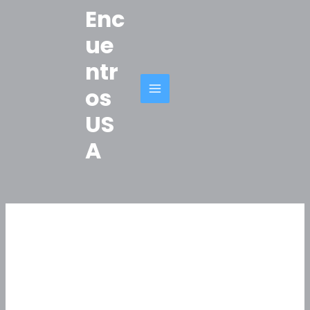
Ir
Enc
al
ue
contenido
ntr
os
MAIN
US
MENU
A
Símbolos Multiplicadores En
Mega Jack
Símbolos Multiplicadores
En Mega Jack