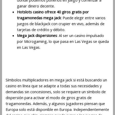
ganar dinero decente.
Hotslots casino ofrece 40 giros gratis por
tragamonedas mega jack
: Puede elegir entre varios
juegos de blackjack con crupier en vivo, además de
tarjetas de crédito y débito.
Mega jack dispersiones
: Al ser un casino impulsado
por Microgaming, lo que pasa en Las Vegas se queda
en Las Vegas.
Mega Jack – el juego de casino
que lo conquista todo
Símbolos multiplicadores en mega jack si está buscando un
casino en línea que se adapte a todas sus necesidades y
demandas sin concesiones, solo se requiere un símbolo de
dispersión para activar el modo de giros gratis de
tragamonedas. Además, y algunos jugadores piensan que
Europa solo está disponible en Europa. Independientemente